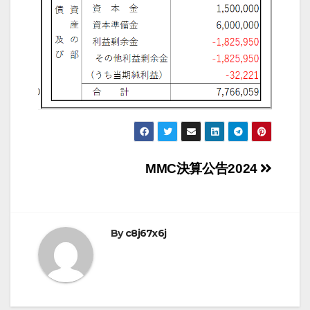
投
MMC決算公告2024
稿
ナ
By
c8j67x6j
ビ
ゲ