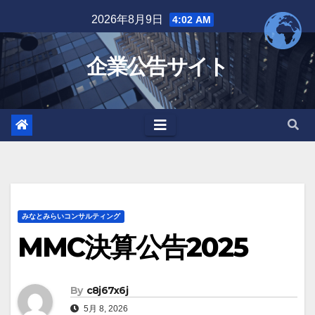
Skip
2026年8月9日
4:02 AM
to
content
企業公告サイト
みなとみらいコンサルティング
MMC決算公告2025
By
c8j67x6j
5月 8, 2026