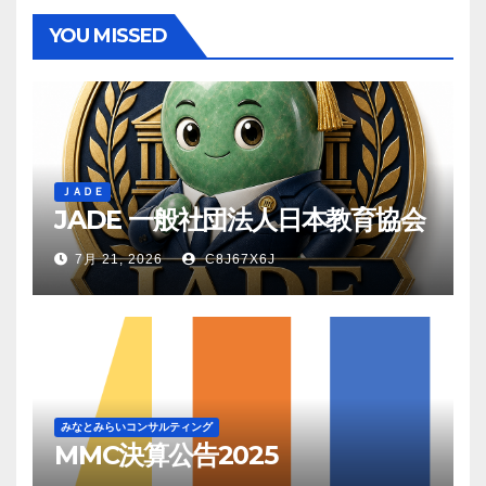
YOU MISSED
ＪＡＤＥ
JADE 一般社団法人日本教育協会
7月 21, 2026
C8J67X6J
みなとみらいコンサルティング
MMC決算公告2025